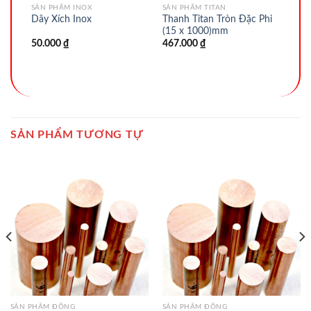
SẢN PHẨM INOX
SẢN PHẨM TITAN
9 x
Thanh Titan Tròn Đặc Phi
Dây Xích Inox
(15 x 1000)mm
50.000
₫
467.000
₫
SẢN PHẨM TƯƠNG TỰ
SẢN PHẨM ĐỒNG
SẢN PHẨM ĐỒNG