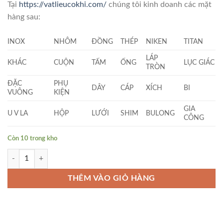
Tại
https://vatlieucokhi.com/
chúng tôi kinh doanh các mặt
hàng sau:
INOX
NHÔM
ĐỒNG
THÉP
NIKEN
TITAN
LÁP
KHÁC
CUỘN
TẤM
ỐNG
LỤC GIÁC
TRÒN
ĐẶC
PHỤ
DÂY
CÁP
XÍCH
BI
VUÔNG
KIỆN
GIA
U V LA
HỘP
LƯỚI
SHIM
BULONG
CÔNG
Còn 10 trong kho
Đồng Tròn Đặc Phi (13 x 1000)mm số lượng
THÊM VÀO GIỎ HÀNG