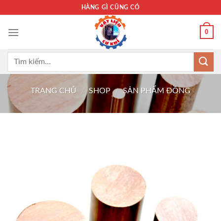
Bỏ
HÀNG GÌ CŨNG CÓ
qua
nội
0
dung
Tìm
kiếm:
TRANG CHỦ
/
SHOP
/
SẢN PHẨM ĐỒNG