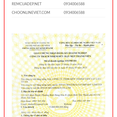
REMCUADEP.NET
0934006588
CHOONLINEVIET.COM
0934006588