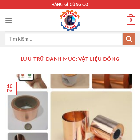
Bỏ
HÀNG GÌ CŨNG CÓ
qua
nội
0
dung
Tìm
kiếm:
LƯU TRỮ DANH MỤC:
VẬT LIỆU ĐỒNG
10
Th6