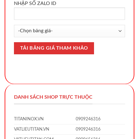
NHẬP SỐ ZALO ID
DANH SÁCH SHOP TRỰC THUỘC
TITANINOX.VN
0909246316
VATLIEUTITAN.VN
0909246316