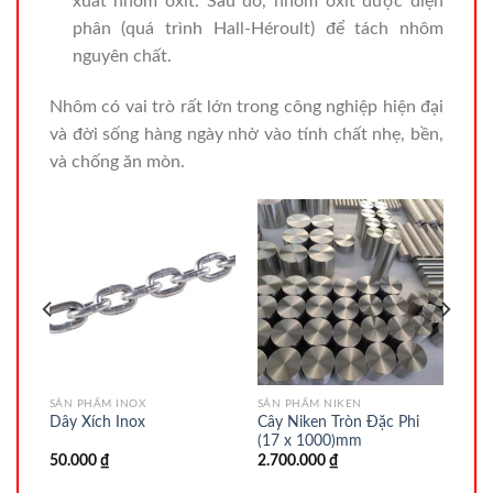
xuất nhôm oxit. Sau đó, nhôm oxit được điện
phân (quá trình Hall-Héroult) để tách nhôm
nguyên chất.
Nhôm có vai trò rất lớn trong công nghiệp hiện đại
và đời sống hàng ngày nhờ vào tính chất nhẹ, bền,
và chống ăn mòn.
SẢN PHẨM INOX
SẢN PHẨM NIKEN
 x
Cây Niken Tròn Đặc Phi
Dây Xích Inox
(17 x 1000)mm
50.000
₫
2.700.000
₫