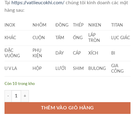
Tại
https://vatlieucokhi.com/
chúng tôi kinh doanh các mặt
hàng sau:
INOX
NHÔM
ĐỒNG
THÉP
NIKEN
TITAN
LÁP
KHÁC
CUỘN
TẤM
ỐNG
LỤC GIÁC
TRÒN
ĐẶC
PHỤ
DÂY
CÁP
XÍCH
BI
VUÔNG
KIỆN
GIA
U V LA
HỘP
LƯỚI
SHIM
BULONG
CÔNG
Còn 10 trong kho
Nhôm Tròn Đặc Phi (13 x 1000)mm số lượng
THÊM VÀO GIỎ HÀNG