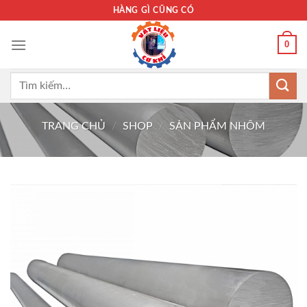
Bỏ
HÀNG GÌ CŨNG CÓ
qua
nội
0
dung
Tìm
kiếm:
TRANG CHỦ
/
SHOP
/
SẢN PHẨM NHÔM