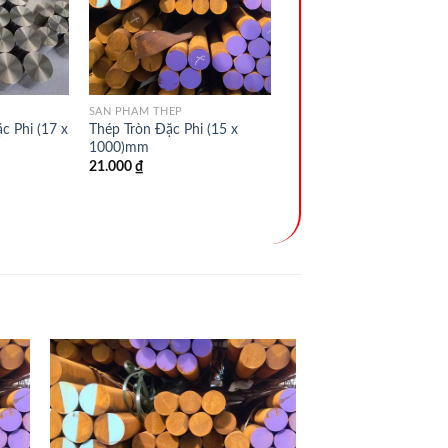
SẢN PHẨM THÉP
c Phi (17 x
Thép Tròn Đặc Phi (15 x
1000)mm
21.000
₫