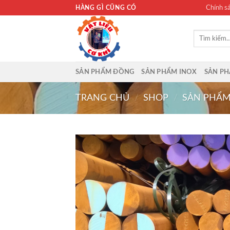
Bỏ
HÀNG GÌ CŨNG CÓ
Chính s
qua
nội
Tìm
dung
kiếm:
SẢN PHẨM ĐỒNG
SẢN PHẨM INOX
SẢN P
TRANG CHỦ
/
SHOP
/
SẢN PHẨM