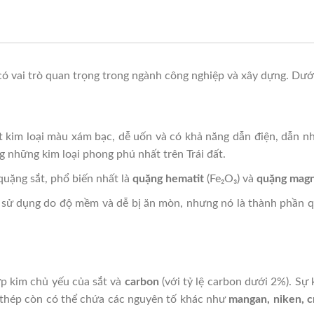
ại có vai trò quan trọng trong ngành công nghiệp và xây dựng. Dư
ột kim loại màu xám bạc, dễ uốn và có khả năng dẫn điện, dẫn nh
ng những kim loại phong phú nhất trên Trái đất.
 quặng sắt, phổ biến nhất là
quặng hematit
(Fe₂O₃) và
quặng magn
c sử dụng do độ mềm và dễ bị ăn mòn, nhưng nó là thành phần q
ợp kim chủ yếu của sắt và
carbon
(với tỷ lệ carbon dưới 2%). Sự
, thép còn có thể chứa các nguyên tố khác như
mangan, niken, 