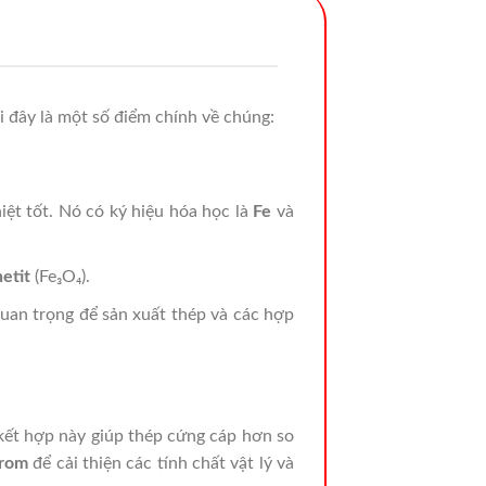
ới đây là một số điểm chính về chúng:
iệt tốt. Nó có ký hiệu hóa học là
Fe
và
etit
(Fe₃O₄).
uan trọng để sản xuất thép và các hợp
 kết hợp này giúp thép cứng cáp hơn so
crom
để cải thiện các tính chất vật lý và