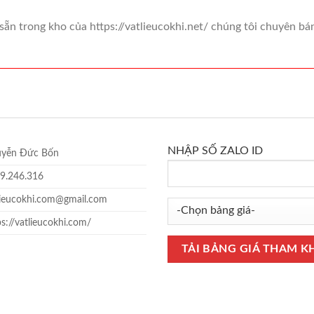
n trong kho của https://vatlieucokhi.net/ chúng tôi chuyên bán 
NHẬP SỐ ZALO ID
yễn Đức Bốn
9.246.316
lieucokhi.com@gmail.com
ps://vatlieucokhi.com/