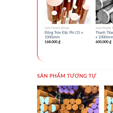
 PHẨM NHÔM
SẢN PHẨM ĐỒNG
SẢN PHẨM 
m Tròn Đặc Phi (17 x
Đồng Tròn Đặc Phi (15 x
Thanh Tita
00)mm
1000)mm
x 1000)m
000
₫
168.000
₫
600.000
₫
SẢN PHẨM TƯƠNG TỰ