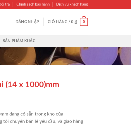
ổi trả
Chính sách bảo hành
Dịch vụ khách hàng
0
ĐĂNG NHẬP
GIỎ HÀNG /
0
₫
SẢN PHẨM KHÁC
hi (14 x 1000)mm
)mm đang có sẵn trong kho của
g tôi chuyên bán lẻ yêu cầu, và giao hàng