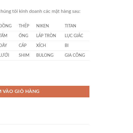
húng tôi kinh doanh các mặt hàng sau:
ĐỒNG
THÉP
NIKEN
TITAN
TẤM
ỐNG
LÁP TRÒN
LỤC GIÁC
DÂY
CÁP
XÍCH
BI
LƯỚI
SHIM
BULONG
GIA CÔNG
 số lượng
 VÀO GIỎ HÀNG