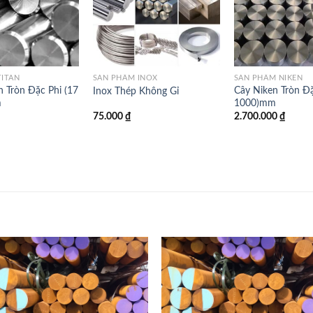
TITAN
SẢN PHẨM INOX
SẢN PHẨM NIKEN
n Tròn Đặc Phi (17
Cây Niken Tròn Đặ
Inox Thép Không Gỉ
m
1000)mm
75.000
₫
2.700.000
₫