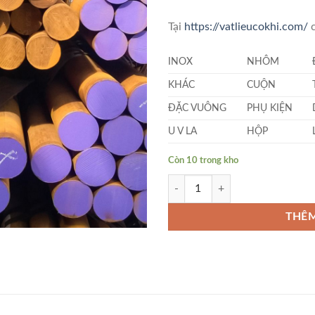
Tại
https://vatlieucokhi.com/
c
INOX
NHÔM
KHÁC
CUỘN
ĐẶC VUÔNG
PHỤ KIỆN
U V LA
HỘP
Còn 10 trong kho
Thép Tròn Đặc Phi (14 x 1000)mm
THÊM