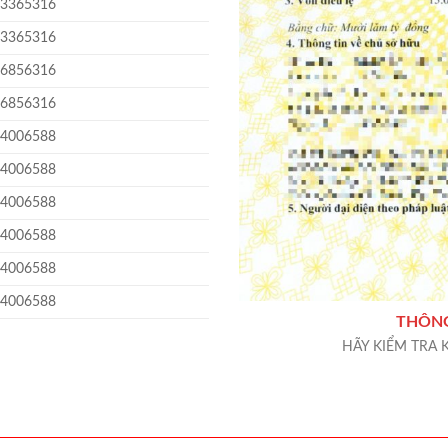
03365316
03365316
06856316
06856316
34006588
34006588
34006588
34006588
34006588
34006588
THÔNG
HÃY KIỂM TRA 