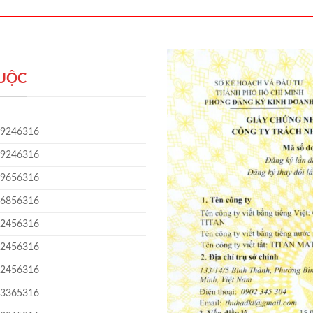
HUỘC
09246316
09246316
09656316
06856316
02456316
02456316
02456316
03365316