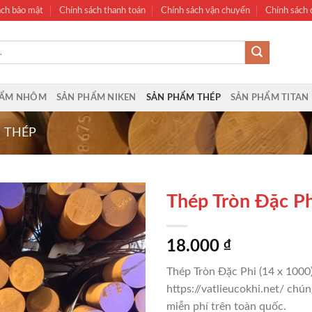
ách bảo mật
Chính sách thanh toán
Chính sách vận chuyển
Chính sách đ
HẨM NHÔM
SẢN PHẨM NIKEN
SẢN PHẨM THÉP
SẢN PHẨM TITAN
 THÉP
Thép Tròn Đặc P
18.000
₫
Thép Tròn Đặc Phi (14 x 1000
https://vatlieucokhi.net/ chún
miễn phí trên toàn quốc.