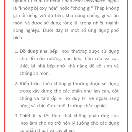
nguồn từ cụm từ tiếng Pháp
acier inoxydable
, nghĩa
là "không bị oxy hóa" hoặc "chống gỉ." Thép không
gỉ nổi tiếng với độ bền, khả năng chống gỉ và ăn
mòn, và được sử dụng rộng rãi trong nhiều ngành
công nghiệp. Dưới đây là một số ứng dụng phổ
biến:
Đồ dùng nhà bếp
: Inox thường được sử dụng
cho đồ nấu nướng, dao kéo, bồn rửa và các
thiết bị nhà bếp nhờ khả năng dễ vệ sinh và
chống ăn mòn.
Kiến trúc
: Thép không gỉ thường được sử dụng
trong xây dựng cho các phần như lan can, cột
chống và tấm ốp vì nó duy trì vẻ ngoài sáng
bóng và chịu được môi trường khắc nghiệt.
Thiết bị y tế
: Tính chất không phản ứng của
inox làm cho nó trở nên lý tưởng cho các dụng
cụ phẫu thuật và cấy ghép.