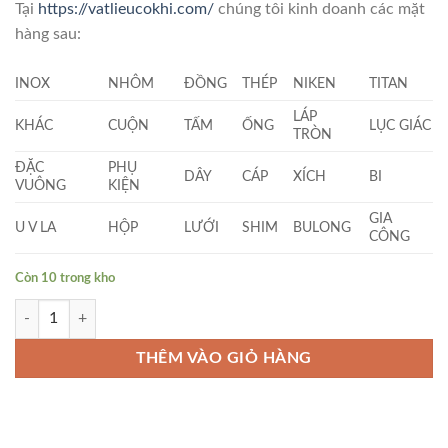
Tại
https://vatlieucokhi.com/
chúng tôi kinh doanh các mặt
hàng sau:
INOX
NHÔM
ĐỒNG
THÉP
NIKEN
TITAN
LÁP
KHÁC
CUỘN
TẤM
ỐNG
LỤC GIÁC
TRÒN
ĐẶC
PHỤ
DÂY
CÁP
XÍCH
BI
VUÔNG
KIỆN
GIA
U V LA
HỘP
LƯỚI
SHIM
BULONG
CÔNG
Còn 10 trong kho
Phụ Kiện Inox số lượng
THÊM VÀO GIỎ HÀNG