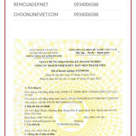
REMCUADEP.NET
0934006588
CHOONLINEVIET.COM
0934006588