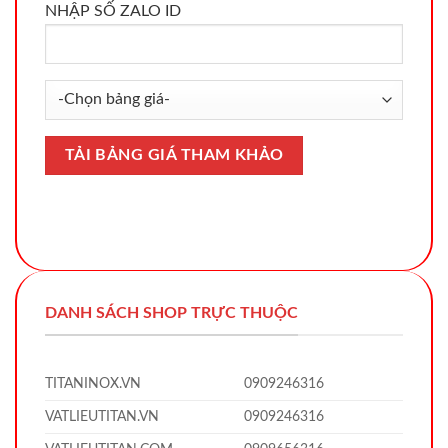
NHẬP SỐ ZALO ID
DANH SÁCH SHOP TRỰC THUỘC
TITANINOX.VN
0909246316
VATLIEUTITAN.VN
0909246316