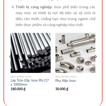
Thiết bị công nghiệp
: Inox phổ biến trong các
máy móc và thiết bị nơi độ bền và vệ sinh là
điều cần thiết, chẳng hạn như trong ngành chế
biến thực phẩm và công nghiệp hóa chất.
SẢN PHẨM INOX
SẢN PHẨM INOX
(14
Láp Tròn Đặc Inox Phi (17
Phụ Kiện Inox
x 1000)mm
180.000
₫
30.000
₫