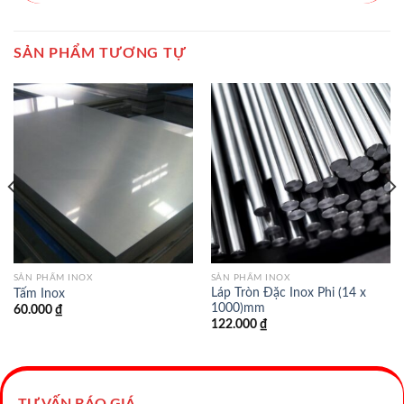
SẢN PHẨM TƯƠNG TỰ
SẢN PHẨM INOX
SẢN PHẨM INOX
Láp Tròn Đặc Inox Phi (14 x
Tấm Inox
1000)mm
60.000
₫
122.000
₫