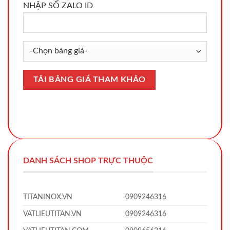
NHẬP SỐ ZALO ID
DANH SÁCH SHOP TRỰC THUỘC
TITANINOX.VN
0909246316
VATLIEUTITAN.VN
0909246316