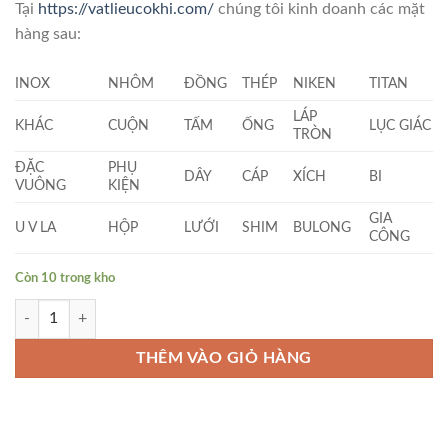
Tại
https://vatlieucokhi.com/
chúng tôi kinh doanh các mặt
hàng sau:
INOX
NHÔM
ĐỒNG
THÉP
NIKEN
TITAN
LÁP
KHÁC
CUỘN
TẤM
ỐNG
LỤC GIÁC
TRÒN
ĐẶC
PHỤ
DÂY
CÁP
XÍCH
BI
VUÔNG
KIỆN
GIA
U V LA
HỘP
LƯỚI
SHIM
BULONG
CÔNG
Còn 10 trong kho
Láp Tròn Đặc Inox Phi (18 x 1000)mm số lượng
THÊM VÀO GIỎ HÀNG