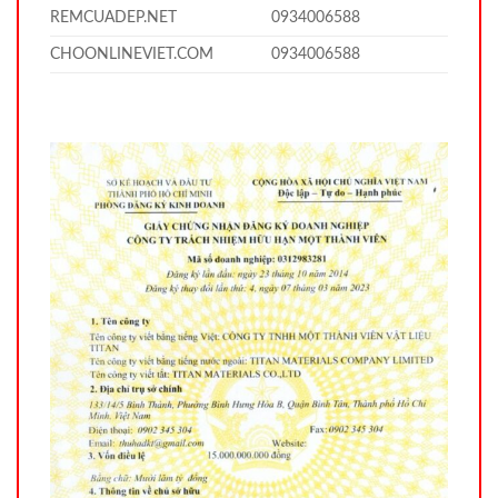
REMCUADEP.NET
0934006588
CHOONLINEVIET.COM
0934006588