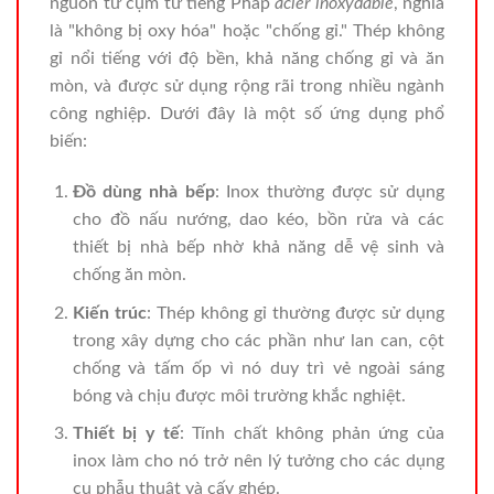
nguồn từ cụm từ tiếng Pháp
acier inoxydable
, nghĩa
là "không bị oxy hóa" hoặc "chống gỉ." Thép không
gỉ nổi tiếng với độ bền, khả năng chống gỉ và ăn
mòn, và được sử dụng rộng rãi trong nhiều ngành
công nghiệp. Dưới đây là một số ứng dụng phổ
biến:
Đồ dùng nhà bếp
: Inox thường được sử dụng
cho đồ nấu nướng, dao kéo, bồn rửa và các
thiết bị nhà bếp nhờ khả năng dễ vệ sinh và
chống ăn mòn.
Kiến trúc
: Thép không gỉ thường được sử dụng
trong xây dựng cho các phần như lan can, cột
chống và tấm ốp vì nó duy trì vẻ ngoài sáng
bóng và chịu được môi trường khắc nghiệt.
Thiết bị y tế
: Tính chất không phản ứng của
inox làm cho nó trở nên lý tưởng cho các dụng
cụ phẫu thuật và cấy ghép.